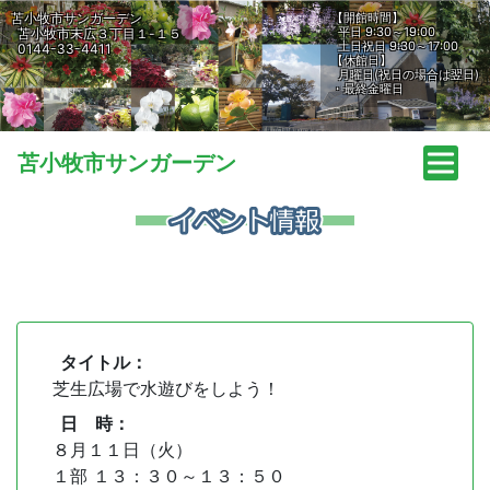
苫小牧市サンガーデン
【開館時間】
平日 9:30～19:00
苫小牧市末広３丁目１-１５
土日祝日 9:30～17:00
0144-33-4411
【休館日】
月曜日(祝日の場合は翌日)
・最終金曜日
苫小牧市サンガーデン
タイトル：
芝生広場で水遊びをしよう！
日 時：
８月１１日（火）
１部 １３：３０～１３：５０