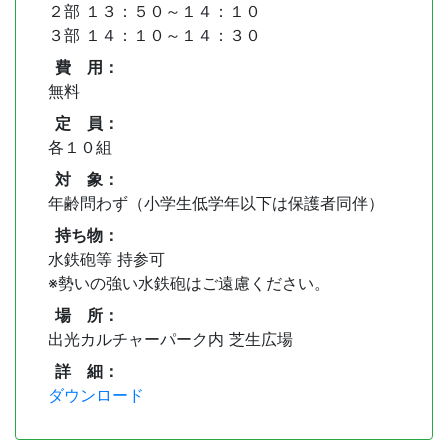
２部 １３：５０～１４：１０
３部 １４：１０～１４：３０
費 用：
無料
定 員：
各１０組
対 象：
年齢問わず（小学生低学年以下は保護者同伴）
持ち物：
水鉄砲等 持参可
※勢いの強い水鉄砲はご遠慮ください。
場 所：
出光カルチャーパーク内 芝生広場
詳 細：
ダウンロード